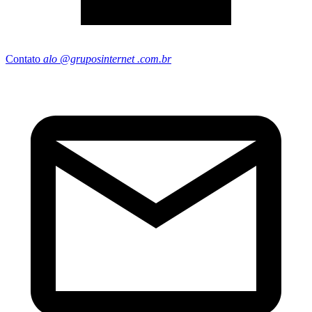
Contato
alo
@gruposinternet
.com.br