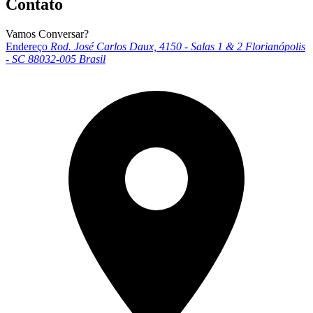
Contato
Vamos Conversar?
Endereço
Rod. José Carlos Daux, 4150 - Salas 1 & 2
Florianópolis
- SC
88032-005
Brasil